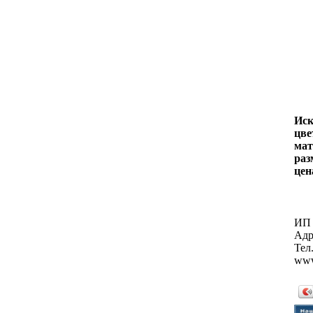
Иск
цве
мат
раз
цен
ИП 
Адр
Тел.
www.