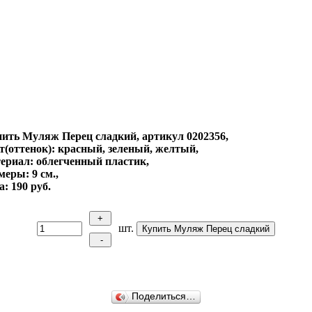
ить Муляж Перец сладкий, артикул 0202356,
т(оттенок): красный, зеленый, желтый,
ериал: облегченный пластик,
меры: 9 см.,
а: 190 руб.
шт.
Поделиться…