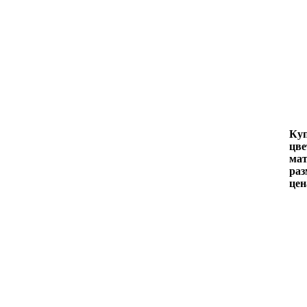
Куп
цве
мат
раз
цен