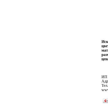
Иск
цве
мат
раз
цен
ИП 
Адр
Тел.
www.