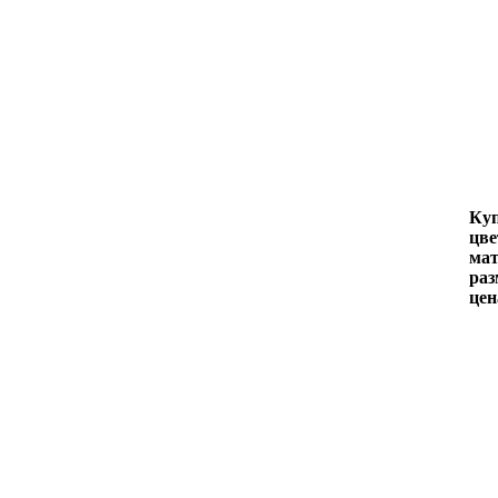
Куп
цве
мат
раз
цен