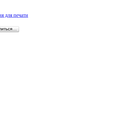
я для печати
литься…