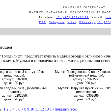
КОМПАНИЯ ГОЛДЕНГИФТ
МУЛЯЖИ, БУТАФОРИЯ, ИСКУССТВЕННЫЕ РАСТ
Телефон:
+7 (495) 972-52-17
,
e-mail:
inf
MAX
,
Telegram
,
Viber
,
Whatsapp
+7 (903
овощей
"Голденгифт" предлагает купить муляжи овощей отличного каче
 рекламы. Муляжи изготовлены из пластмассы, резины или пеноп
ц на ветке из 3-х штук, 12см.,
Муляж Перец связка, 9 шт., 40 связк
(пластмасса),
(облегченный пластик),
артикул 0202108,
артикул 02021538,
цена: 190 руб.
цена: 990 руб.
ц сладкий, 9см., (облегченный
Муляж Петрушка пучок из 6-и, 20с
пластик),
(пластмасса),
артикул 0202356,
артикул 0302686,
цена: 190 руб.
цена: 663 руб.
9.
1
2
3
4
5
6
7
8
9
10
11
12
13
14
показать все.