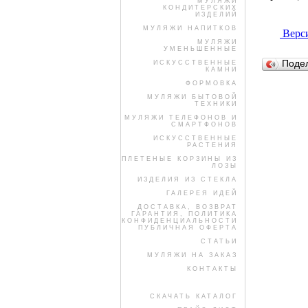
МУЛЯЖИ
КОНДИТЕРСКИХ
ИЗДЕЛИЙ
МУЛЯЖИ НАПИТКОВ
Верси
МУЛЯЖИ
УМЕНЬШЕННЫЕ
Поде
ИСКУССТВЕННЫЕ
КАМНИ
ФОРМОВКА
МУЛЯЖИ БЫТОВОЙ
ТЕХНИКИ
МУЛЯЖИ ТЕЛЕФОНОВ И
СМАРТФОНОВ
ИСКУССТВЕННЫЕ
РАСТЕНИЯ
ПЛЕТЕНЫЕ КОРЗИНЫ ИЗ
ЛОЗЫ
ИЗДЕЛИЯ ИЗ СТЕКЛА
ГАЛЕРЕЯ ИДЕЙ
ДОСТАВКА, ВОЗВРАТ
ГАРАНТИЯ, ПОЛИТИКА
КОНФИДЕНЦИАЛЬНОСТИ
ПУБЛИЧНАЯ ОФЕРТА
СТАТЬИ
МУЛЯЖИ НА ЗАКАЗ
КОНТАКТЫ
СКАЧАТЬ КАТАЛОГ