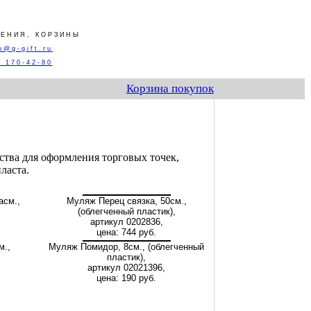
ЕНИЯ, КОРЗИНЫ
o@g-gift.ru
) 170-42-80
Корзина покупок
ства для оформления торговых точек,
ласта.
асм.,
Муляж Перец связка, 50см.,
(облегченный пластик),
артикул 0202836,
цена: 744 руб.
м.,
Муляж Помидор, 8см., (облегченный
пластик),
артикул 02021396,
цена: 190 руб.